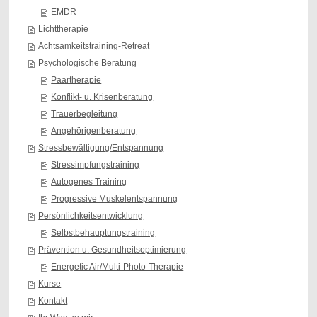
EMDR
Lichttherapie
Achtsamkeitstraining-Retreat
Psychologische Beratung
Paartherapie
Konflikt- u. Krisenberatung
Trauerbegleitung
Angehörigenberatung
Stressbewältigung/Entspannung
Stressimpfungstraining
Autogenes Training
Progressive Muskelentspannung
Persönlichkeitsentwicklung
Selbstbehauptungstraining
Prävention u. Gesundheitsoptimierung
Energetic Air/Multi-Photo-Therapie
Kurse
Kontakt