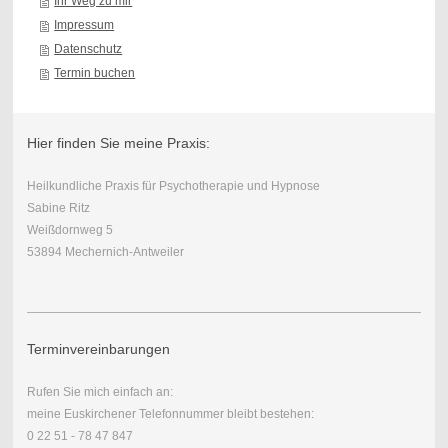
Ihr Weg zu mir
Impressum
Datenschutz
Termin buchen
Hier finden Sie meine Praxis:
Heilkundliche Praxis für Psychotherapie und Hypnose
Sabine Ritz
Weißdornweg 5
53894 Mechernich-Antweiler
Terminvereinbarungen
Rufen Sie mich einfach an:
meine Euskirchener Telefonnummer bleibt bestehen:
0 22 51 - 78 47 847