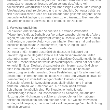
fehlerhafter und unvollständiger Informationen verursacht wurden, sind
grundsätzlich ausgeschlossen, sofern seitens des Autors kein
nachweislich vorsätzliches oder grob fahrlässiges Verschulden vorliegt.
Alle Angebote sind freibleibend und unverbindlich. Der Autor behält es
sich ausdrücklich vor, Teile der Seiten oder das gesamte Angebot ohne
gesonderte Ankündigung zu verändern, zu ergänzen, zu löschen oder
die Veröffentlichung zeitweise oder endgültig einzustellen.
2. Verweise und Links
Bei direkten oder indirekten Verweisen auf fremde Webseiten
("Hyperlinks"), die außerhalb des Verantwortungsbereiches des Autors
liegen, würde eine Haftungsverpflichtung ausschließlich in dem Fall in
Kraft treten, in dem der Autor von den Inhalten Kenntnis hat und es ihm
technisch möglich und zumutbar wäre, die Nutzung im Falle
rechtswidriger Inhalte zu verhindern.
Der Autor erklärt hiermit ausdrücklich, dass zum Zeitpunkt der
Linksetzung keine illegalen Inhalte auf den zu verlinkenden Seiten
erkennbar waren. Auf die aktuelle und zukünftige Gestaltung, die Inhalte
oder die Urheberschaft der verlinkten/verknüpften Seiten hat der Autor
keinerlei Einfluss. Deshalb distanziert er sich hiermit ausdrücklich von
allen Inhalten aller verlinkten /verknüpften Seiten, die nach der
Linksetzung verändert wurden. Diese Feststellung gilt für alle innerhalb
des eigenen Internetangebotes gesetzten Links und Verweise sowie für
Fremdeinträge in vom Autor eingerichteten Gästebüchern,
Diskussionsforen, Linkverzeichnissen, Mailinglisten und in allen
anderen Formen von Datenbanken, auf deren Inhalt externe
Schreibzugriffe möglich sind. Für illegale, fehlerhafte oder
unvollständige Inhalte und insbesondere für Schäden, die aus der
Nutzung oder Nichtnutzung solcherart dargebotener Informationen
entstehen, haftet allein der Anbieter der Seite, auf welche verwiesen
wurde, nicht derjenige, der über Links auf die jeweilige Veröffentlichung
lediglich verweist.