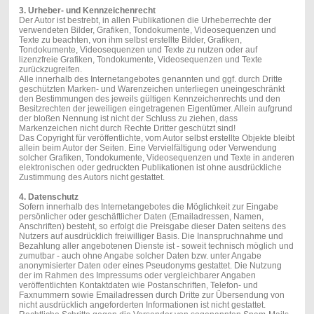
3. Urheber- und Kennzeichenrecht
Der Autor ist bestrebt, in allen Publikationen die Urheberrechte der
verwendeten Bilder, Grafiken, Tondokumente, Videosequenzen und
Texte zu beachten, von ihm selbst erstellte Bilder, Grafiken,
Tondokumente, Videosequenzen und Texte zu nutzen oder auf
lizenzfreie Grafiken, Tondokumente, Videosequenzen und Texte
zurückzugreifen.
Alle innerhalb des Internetangebotes genannten und ggf. durch Dritte
geschützten Marken- und Warenzeichen unterliegen uneingeschränkt
den Bestimmungen des jeweils gültigen Kennzeichenrechts und den
Besitzrechten der jeweiligen eingetragenen Eigentümer. Allein aufgrund
der bloßen Nennung ist nicht der Schluss zu ziehen, dass
Markenzeichen nicht durch Rechte Dritter geschützt sind!
Das Copyright für veröffentlichte, vom Autor selbst erstellte Objekte bleibt
allein beim Autor der Seiten. Eine Vervielfältigung oder Verwendung
solcher Grafiken, Tondokumente, Videosequenzen und Texte in anderen
elektronischen oder gedruckten Publikationen ist ohne ausdrückliche
Zustimmung des Autors nicht gestattet.
4. Datenschutz
Sofern innerhalb des Internetangebotes die Möglichkeit zur Eingabe
persönlicher oder geschäftlicher Daten (Emailadressen, Namen,
Anschriften) besteht, so erfolgt die Preisgabe dieser Daten seitens des
Nutzers auf ausdrücklich freiwilliger Basis. Die Inanspruchnahme und
Bezahlung aller angebotenen Dienste ist - soweit technisch möglich und
zumutbar - auch ohne Angabe solcher Daten bzw. unter Angabe
anonymisierter Daten oder eines Pseudonyms gestattet. Die Nutzung
der im Rahmen des Impressums oder vergleichbarer Angaben
veröffentlichten Kontaktdaten wie Postanschriften, Telefon- und
Faxnummern sowie Emailadressen durch Dritte zur Übersendung von
nicht ausdrücklich angeforderten Informationen ist nicht gestattet.