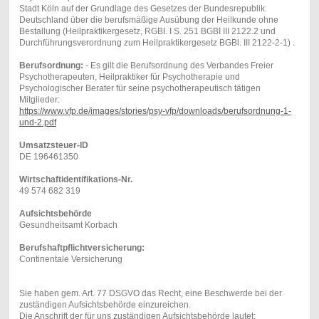
Stadt Köln auf der Grundlage des Gesetzes der Bundesrepublik
Deutschland über die berufsmäßige Ausübung der Heilkunde ohne
Bestallung (Heilpraktikergesetz, RGBI. I S. 251 BGBI III 2122.2 und
Durchführungsverordnung zum Heilpraktikergesetz BGBl. III 2122-2-1) .
Berufsordnung:
- Es gilt die Berufsordnung des Verbandes Freier
Psychotherapeuten, Heilpraktiker für Psychotherapie und
Psychologischer Berater für seine psychotherapeutisch tätigen
Mitglieder:
https://www.vfp.de/images/stories/psy-vfp/downloads/berufsordnung-1-
und-2.pdf
Umsatzsteuer-ID
DE 196461350
Wirtschaftidentifikations-Nr.
49 574 682 319
Aufsichtsbehörde
Gesundheitsamt Korbach
Berufshaftpflichtversicherung:
Continentale Versicherung
Sie haben gem. Art. 77 DSGVO das Recht, eine Beschwerde bei der
zuständigen Aufsichtsbehörde einzureichen.
Die Anschrift der für uns zuständigen Aufsichtsbehörde lautet: