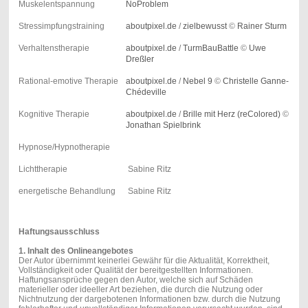
Muskelentspannung
NoProblem
Stressimpfungstraining
aboutpixel.de
/
zielbewusst
©
Rainer Sturm
Verhaltenstherapie
aboutpixel.de
/
TurmBauBattle
©
Uwe
Dreßler
Rational-emotive Therapie
aboutpixel.de
/
Nebel 9
©
Christelle Ganne-
Chédeville
Kognitive Therapie
aboutpixel.de
/
Brille mit Herz (reColored)
©
Jonathan Spielbrink
Hypnose/Hypnotherapie
Lichttherapie
Sabine Ritz
energetische Behandlung
Sabine Ritz
Haftungsausschluss
1. Inhalt des Onlineangebotes
Der Autor übernimmt keinerlei Gewähr für die Aktualität, Korrektheit,
Vollständigkeit oder Qualität der bereitgestellten Informationen.
Haftungsansprüche gegen den Autor, welche sich auf Schäden
materieller oder ideeller Art beziehen, die durch die Nutzung oder
Nichtnutzung der dargebotenen Informationen bzw. durch die Nutzung