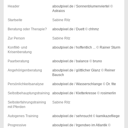
Header
aboutpixel.de
/
Sonnenblumenviertel
©
Astraios
Startseite
Sabine Ritz
Beratung oder Therapie?
aboutpixel.de
/
Duett
©
chhmz
Zur Person
Sabine Ritz
Konflikt- und
aboutpixel.de
/
hoffentlich ...
©
Rainer Sturm
Krisenberatung
Paarberatung
aboutpixel.de
/
balance
©
bruno
Angehörigenberatung
aboutpixel.de
/
göttlicher Glanz
©
Reiner
Bausch
Persönlichkeitsanalyse
aboutpixel.de
/
Wasserschlange
©
Dr. fite
Selbstbehauptungstraining
aboutpixel.de
/
Kletterkresse
©
rosimerlin
Selbsterfahrungstraining
Sabine Ritz
mit Pferden
Autogenes Training
aboutpixel.de
/
sehnsucht
©
kamikazefliege
Progressive
aboutpixel.de
/
Irgendwo im Atlantik
©