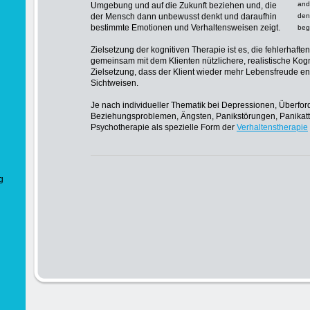
and
Umgebung und auf die Zukunft beziehen und, die
der Mensch dann unbewusst denkt und daraufhin
den
bestimmte Emotionen und Verhaltensweisen zeigt.
beg
Zielsetzung der kognitiven Therapie ist es, die fehlerhaf
gemeinsam mit dem Klienten nützlichere, realistische Kogn
Zielsetzung, dass der Klient wieder mehr Lebensfreude entwi
Sichtweisen.
Je nach individueller Thematik bei Depressionen, Überfo
Beziehungsproblemen, Ängsten, Panikstörungen, Panikattac
Psychotherapie als spezielle Form der
Verhaltenstherapie
g